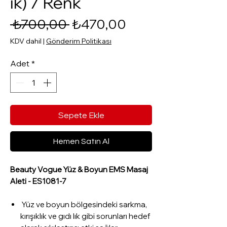
ık) 7 Renk
Normal Fiyat
İndirimli Fiyat
 ₺700,00 
₺470,00
KDV dahil
|
Gönderim Politikası
Adet
*
Sepete Ekle
Hemen Satın Al
Beauty Vogue Yüz & Boyun EMS Masaj
Aleti - ES1081-7
Yüz ve boyun bölgesindeki sarkma,
kırışıklık ve gıdı lık gibi sorunları hedef