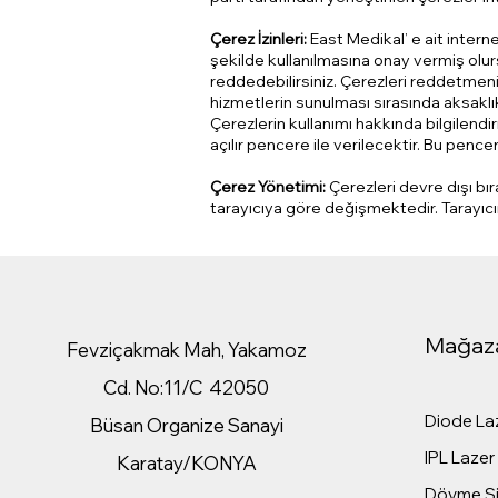
Çerez İzinleri:
East Medikal’ e ait intern
şekilde kullanılmasına onay vermiş olu
reddedebilirsiniz. Çerezleri reddetmeni
hizmetlerin sunulması sırasında aksaklık
Çerezlerin kullanımı hakkında bilgilendi
açılır pencere ile verilecektir. Bu penc
Çerez Yönetimi:
Çerezleri devre dışı bır
tarayıcıya göre değişmektedir. Tarayıcını
Mağaz
Fevziçakmak Mah, Yakamoz
Cd. No:11/C 42050
Diode Laz
Büsan Organize Sanayi
IPL Lazer 
Karatay/KONYA
Dövme Sil