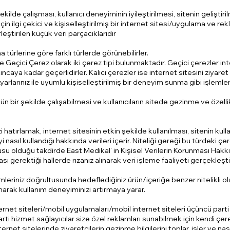
ekilde çalışması, kullanıcı deneyiminin iyileştirilmesi, sitenin gelişt
 için ilgi çekici ve kişiselleştirilmiş bir internet sitesi/uygulama ve
rleştirilen küçük veri parçacıklarıdır
a türlerine göre farklı türlerde görünebilirler.
e Geçici Çerez olarak iki çerez tipi bulunmaktadır. Geçici çerezler int
ncaya kadar geçerlidirler. Kalıcı çerezler ise internet sitesini ziyaret
arlarınız ile uyumlu kişiselleştirilmiş bir deneyim sunma gibi işlemler y
ün bir şekilde çalışabilmesi ve kullanıcıların sitede gezinme ve özell
zi hatırlamak, internet sitesinin etkin şekilde kullanılması, sitenin ku
nasıl kullandığı hakkında verileri içerir. Niteliği gereği bu türdeki çerezl
onusu olduğu takdirde East Medikal’ in Kişisel Verilerin Korunması Hakk
sı gerektiği hallerde rızanız alınarak veri işleme faaliyeti gerçekleştir
çimleriniz doğrultusunda hedeflediğiniz ürün/içeriğe benzer nitelikli 
unarak kullanım deneyiminizi artırmaya yarar.
rnet siteleri/mobil uygulamaları/mobil internet siteleri üçüncü parti
arti hizmet sağlayıcılar size özel reklamları sunabilmek için kendi çer
ernet sitelerinde ziyaretçilerin gezinme bilgilerini toplar, işler ve nası