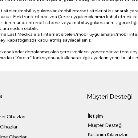
et siteleri/mobil uygulamaları/mobil internet sitelerini kullanarak çe
rsunuz. Elektronik cihazınızda Çerez uygulamalarımızı kabul etmek i
z durumunda internet sitemiz veya mobil uygulamalarımız gerektiği gi
lara neden olabilir.
rme East Medikale ait internet siteleri/mobil uygulamaları/mobil inter
ereyi kapattığınızda kabul etmiş sayılacaksınız.
akana kadar depolanmış olan çerez verilerini yönetebilir ve temizleyebi
zdaki "Yardım" fonksiyonunu kullanarak ilgili ayarların yerini bulabilirs
a
Müşteri Desteği
İletişim
er Cihazları
Müşteri Desteği
Cihazları
Kullanım Kılavuzları
me Cihazları