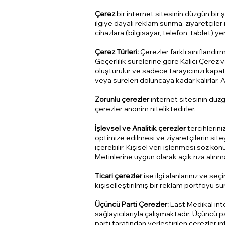
Çerez
bir internet sitesinin düzgün bir ş
ilgiye dayalı reklam sunma, ziyaretçiler
cihazlara (bilgisayar, telefon, tablet) ye
Çerez Türleri:
Çerezler farklı sınıflandırm
Geçerlilik sürelerine göre Kalıcı Çerez v
oluşturulur ve sadece tarayıcınızı kapatı
veya süreleri doluncaya kadar kalırlar. Ay
Zorunlu çerezler
internet sitesinin düzg
çerezler anonim niteliktedirler.
İşlevsel ve Analitik çerezler
tercihlerini
optimize edilmesi ve ziyaretçilerin siteyi 
içerebilir. Kişisel veri işlenmesi söz k
Metinlerine uygun olarak açık rıza alınma
Ticari çerezler
ise ilgi alanlarınız ve se
kişiselleştirilmiş bir reklam portföyü s
Üçüncü Parti Çerezler:
East Medikal inte
sağlayıcılarıyla çalışmaktadır. Üçüncü p
parti tarafından yerleştirilen çerezler int