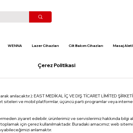
WENNA
Lazer Cihazları
Cilt Bakım Cihazları
Masaj Aletl
Çerez Politikasi
olarak anılacaktır.); EAST MEDİKAL İÇ VE DIŞ TİCARET LİMİTED ŞİRKETİ
et siteleri ve mobil platformlar, üçüncü parti programlar veya internet 
meden ziyaret edebilir, ürünlerimiz ve servislerimiz hakkında bilgi alara
gi toplamak için çerez kullanılmaktadır. Buradaki amacımız; web sitemiz
şıyabileceğimizi anlamaktır.