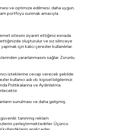
irilmesi ve optimize edilmesi, daha uygun,
 reklam portföyü sunmak amacıyla
ernet sitesini ziyaret ettiğiniz esnada
 ettiğinizde oluşturulur ve siz silinceye
apmak için kalıcı çerezler kullanılırlar.
iklerinden yararlanmasını sağlar. Zorunlu
llanıcı isteklerine cevap verecek şekilde
er kullanıcı adı vb. kişisel bilgilerinizi
ında Politikalarına ve Aydınlatma
ilecektir.
olanların sunulması ve daha gelişmiş,
 güvenilir, tanınmış reklam
ezlerini yerleştirmektedirler. Üçüncü
l kullandıklarını analiz eder.