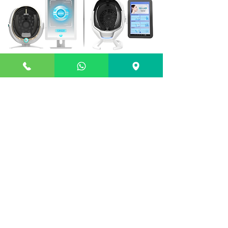
Sadece East Medikal'de
Fiyat Teklifi Alın
Ad
Soyad
Telefon