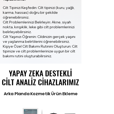
Cilt Tipinizi Keşfedin: Cilt tipinizi (kuru, yağlı,
karma, hassas) doğru bir şekilde
öğrenebilirsiniz.
Cilt Problemlerinizi Belirleyin: Akne, siyah
nokta, kırışıklık, leke gibi cilt problemlerinizi
belirleyebilirsiniz.
Cilt Yaşınızı Öğrenin: Cildinizin gerçek yaşını
ve yaşlanma belirtilerini öğrenebilirsiniz.
Kişiye Özel Cilt Bakımı Rutinini Oluşturun: Cilt
tipinize ve cilt problemlerinize uygun bir cilt
bakımı rutini oluşturabilirsiniz.
YAPAY ZEKA DESTEKLI
YAPAY ZEKA DESTEKLI
CILT ANALIZ CIHAZLARIMIZ
CILT ANALIZ CIHAZLARIMIZ
Arka Planda Kozmetik Ürün Ekleme