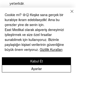
yeterlidir.
Cookie mi? 🍪😋 Keşke sana gerçek bir
kurabiye ikram edebilseydik! Ama bu
çerezler yine de senin için.
Henüz Değerlendirme Yok
East Medikal olarak alışveriş deneyimizi
Fikirlerinizi paylaşın. İlk değerlendirmeyi
iyileştirmek ve size özel fırsatlar
siz yazın.
sunabilmek için kullanıyoruz. Bizimle
paylaştığın kişisel verilerinin güvenliğine
büyük önem veriyoruz.
Gizlilik Kuralları
Değerlendirme Yap
Kabul Et
Benzer Ürünler
Ayarlar