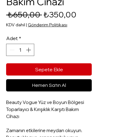
Bakım Cihazı
Normal Fiyat
İndirimli Fiyat
 ₺650,00 
₺350,00
KDV dahil
|
Gönderim Politikası
Adet
*
Sepete Ekle
Hemen Satın Al
Beauty Vogue Yüz ve Boyun Bölgesi
Toparlayıcı & Kırışıklık Karşıtı Bakım
Cihazı
Zamanın etkilerine meydan okuyun.