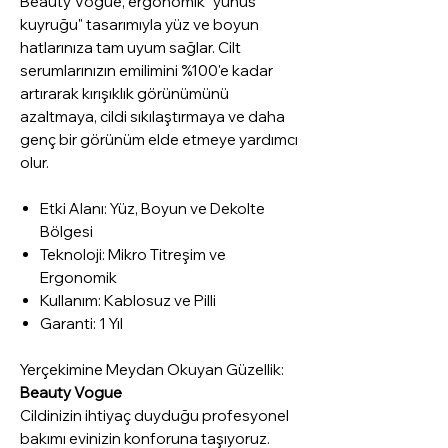
Beauty Vogue, ergonomik "yunus
kuyruğu" tasarımıyla yüz ve boyun
hatlarınıza tam uyum sağlar. Cilt
serumlarınızın emilimini %100'e kadar
artırarak kırışıklık görünümünü
azaltmaya, cildi sıkılaştırmaya ve daha
genç bir görünüm elde etmeye yardımcı
olur.
Etki Alanı: Yüz, Boyun ve Dekolte
Bölgesi
Teknoloji: Mikro Titreşim ve
Ergonomik
Kullanım: Kablosuz ve Pilli
Garanti: 1 Yıl
Yerçekimine Meydan Okuyan Güzellik:
Beauty Vogue
Cildinizin ihtiyaç duyduğu profesyonel
bakımı evinizin konforuna taşıyoruz.