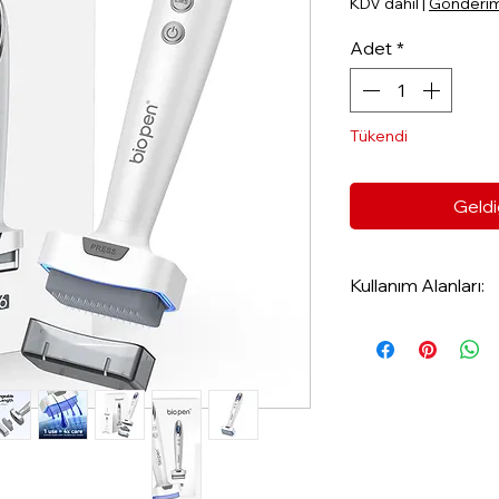
KDV dahil
|
Gönderim 
Adet
*
Tükendi
Geldi
Kullanım Alanları:
- Akne ve kuru sivi
- Cilt lekeleri vesi
- Kırışıklık ve ant
- Göz altı torbalar
- Sarkmaları gider
- Selülit, çatlak ve
- Cilt yenilenmes