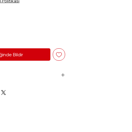
Politikası
ğinde Bildir
lceizlerinde,
yah noktalarda,
iaging uygulamalarında,
ıve morluklarında,
medeve cildi sıkılaştırmada,
doğum izlerinde kullanılır.
i vegençleşmesi