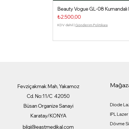
Beauty Vogue GL-08 Kumandalı Isı
Fiyat
₺2.500,00
KDV dahil
|
Gönderim Politikası
Mağaz
Fevziçakmak Mah, Yakamoz
Cd. No:11/C 42050
Diode Laz
Büsan Organize Sanayi
IPL Lazer 
Karatay/KONYA
Dövme Sil
bilgi@eastmedikal.com