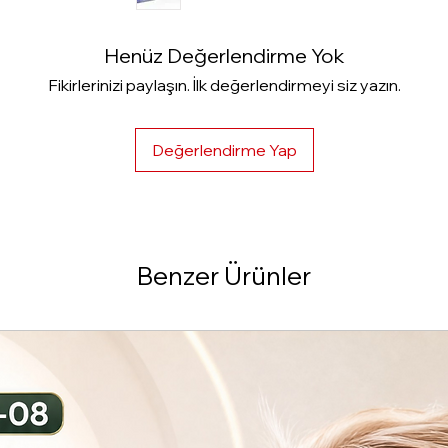
- İnce çizgilenmele
kırışıklıkların azaltı
Henüz Değerlendirme Yok
- Güneş hasarlıder
Fikirlerinizi paylaşın. İlk değerlendirmeyi siz yazın.
- Saç dökülmesited
güçlendirilmesi.
Değerlendirme Yap
Benzer Ürünler