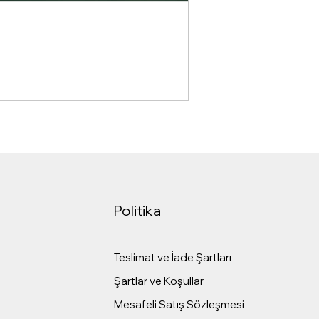
Dr pen M7-C Kablolu D
Normal Fiyat
İndirimli Fiy
₺5.499,00
₺2.999,00
KDV dahil
|
Gönderim Politika
Politika
Teslimat ve İade Şartları
Şartlar ve Koşullar
Mesafeli Satış Sözleşmesi