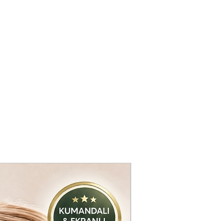
rinyok edilmesi , derin
lması,
inin tedavisi
avisi ve saçların