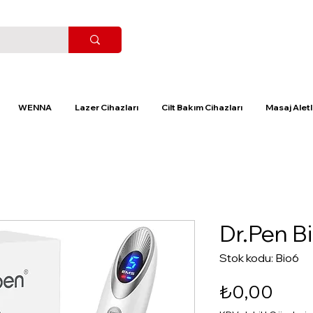
WENNA
Lazer Cihazları
Cilt Bakım Cihazları
Masaj Aletl
Dr.Pen Bi
Stok kodu: Bio6
Fiyat
₺0,00