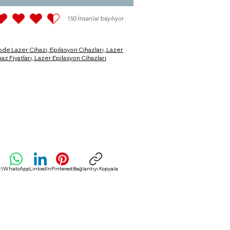
150
İnsanlar bayılıyor
4.5 5 üzerinden, toplam 150 oy, İnsanlar bayılıyor
ode Lazer Cihazı, Epilasyon Cihazları, Lazer
az Fiyatları, Lazer Epilasyon Cihazları
r)
WhatsApp
LinkedIn
Pinterest
Bağlantıyı Kopyala