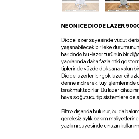
NEON ICE DIODE LAZER 5000
Diode lazer sayesinde vücut deri
yaşanabilecek bir leke durumunun 
haricinde bu •lazer türünün bir diğer
yapılarında daha fazla etki göste
tiplerinde yüzde doksana yakın bi
Diode lazerler, birçok lazer cihaz
derine indirerek, tüy işlemlerinde 
bırakmaktadırlar. Bu lazer cihazını
hava soğutucu tip sistemlere de 
Filtre dışarıda bulunur, bu da bakım
gereksiz aylık bakım maliyetlerine
yazılımı sayesinde cihazın kullanım