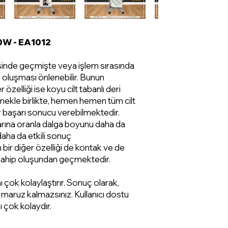
W - EA1012
sinde geçmişte veya işlem sırasında
oluşması önlenebilir. Bunun
 özelliği ise koyu cilt tabanlı deri
rmekle birlikte, hemen hemen tüm cilt
r başarı sonucu verebilmektedir.
larına oranla dalga boyunu daha da
daha da etkili sonuç
n bir diğer özelliği de kontak ve de
sahip oluşundan geçmektedir.
ı çok kolaylaştırır. Sonuç olarak,
 maruz kalmazsınız. Kullanıcı dostu
ı çok kolaydır.