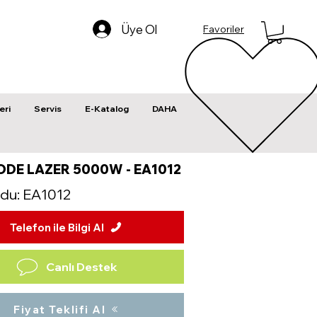
Üye Ol
Favoriler
eri
Servis
E-Katalog
DAHA
ODE LAZER 5000W - EA1012
du: EA1012
Telefon ile Bilgi Al
Canlı Destek
Fiyat Teklifi Al