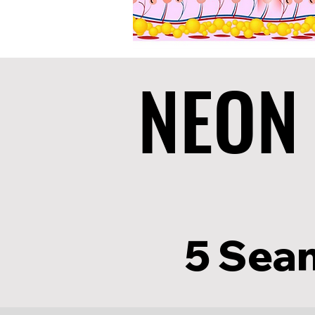
NEON 
NEON 
5 Sean
5 Sean