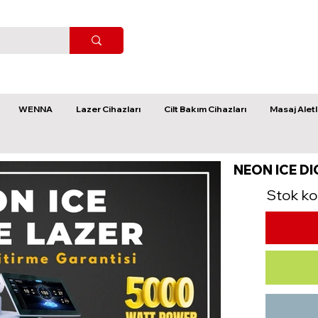
WENNA
Lazer Cihazları
Cilt Bakım Cihazları
Masaj Aletl
NEON ICE DI
Stok ko