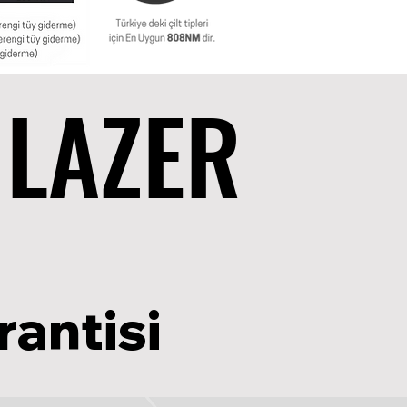
 LAZER
 LAZER
rantisi
rantisi