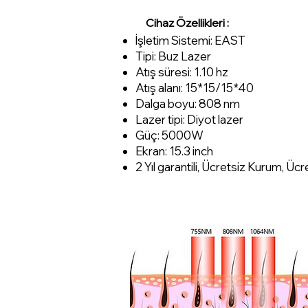
Cihaz Özellikleri
:
İşletim Sistemi: EAST
Tipi: Buz Lazer
Atış süresi: 1.10 hz
Atış alanı: 15*15/15*40
Dalga boyu: 808 nm
Lazer tipi: Diyot lazer
Güç: 5000W
Ekran: 15.3 inch
2 Yıl garantili, Ücretsiz Kurum, Üc