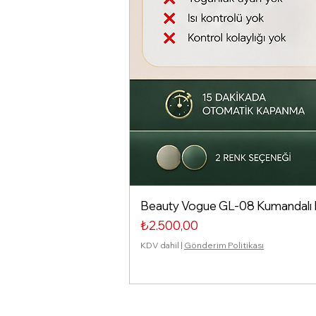
Beauty Vogue GL-08 Kumandalı Isı
Fiyat
₺2.500,00
KDV dahil
|
Gönderim Politikası