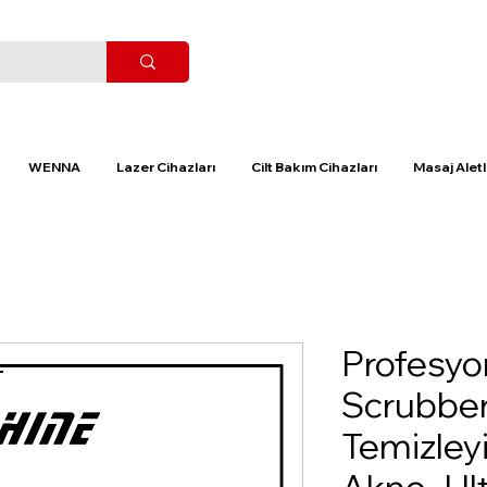
WENNA
Lazer Cihazları
Cilt Bakım Cihazları
Masaj Aletl
Profesyo
Scrubber
Temizleyi