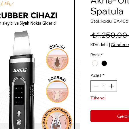
Akne- Ul
Spatula
Stok kodu: EA406
 ₺1.250,00 
KDV dahil
|
Gönderim 
Renk
*
Adet
*
Tükendi
Geldi