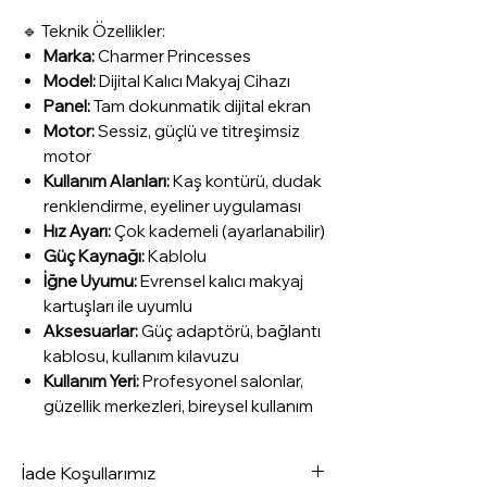
🔹 Teknik Özellikler:
Marka:
Charmer Princesses
Model:
Dijital Kalıcı Makyaj Cihazı
Panel:
Tam dokunmatik dijital ekran
Motor:
Sessiz, güçlü ve titreşimsiz
motor
Kullanım Alanları:
Kaş kontürü, dudak
renklendirme, eyeliner uygulaması
Hız Ayarı:
Çok kademeli (ayarlanabilir)
Güç Kaynağı:
Kablolu
İğne Uyumu:
Evrensel kalıcı makyaj
kartuşları ile uyumlu
Aksesuarlar:
Güç adaptörü, bağlantı
kablosu, kullanım kılavuzu
Kullanım Yeri:
Profesyonel salonlar,
güzellik merkezleri, bireysel kullanım
İade Koşullarımız