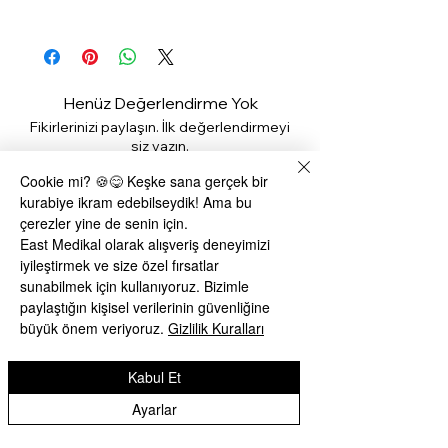
1- Ürünün paketi hasar görmemiş ve
kullanılmamış olması
gerekmektedir. En Geç 15 Gün
İçerisinde iade edebilirsiniz.
Henüz Değerlendirme Yok
2- Ürünün tüm aksesuarları ve orijinal
Fikirlerinizi paylaşın. İlk değerlendirmeyi
kutusu ile beraber iade edilmesi
siz yazın.
gerekmektedir.
Cookie mi? 🍪😋 Keşke sana gerçek bir
3- Aşağıdaki ürün gruplarının ambalajı
kurabiye ikram edebilseydik! Ama bu
Değerlendirme Yap
açılmamış, denenmemiş, bozulmamış
çerezler yine de senin için.
ve kullanılmamış olmaları halinde
East Medikal olarak alışveriş deneyimizi
iadesi kabul edilir.
iyileştirmek ve size özel fırsatlar
Benzer Ürünler
sunabilmek için kullanıyoruz. Bizimle
• Sağlık ve hijyen açısından uygun
paylaştığın kişisel verilerinin güvenliğine
olmayan ürünlerin (Kozmetik ve kişisel
büyük önem veriyoruz.
Gizlilik Kuralları
bakım ürünleri
4- Tek kullanımlık ürünlerin ve hızlı
Kabul Et
bozulan veya son kullanma tarihi
geçme ihtimali olan ürünlerin iadesi
Ayarlar
kabul edilmemektedir.