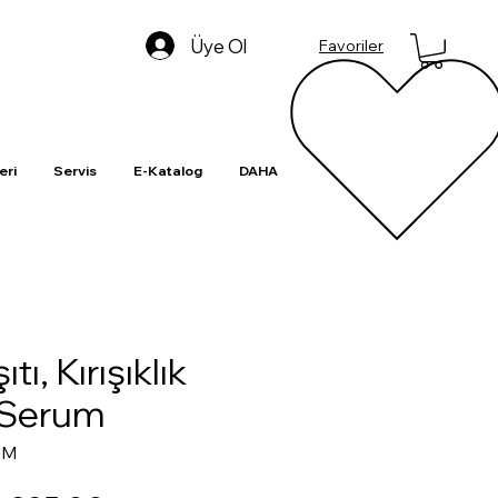
Üye Ol
Favoriler
eri
Servis
E-Katalog
DAHA
tı, Kırışıklık
C Serum
UM