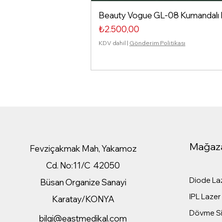
Beauty Vogue GL-08 Kumandalı Isı
Fiyat
₺2.500,00
KDV dahil
|
Gönderim Politikası
Mağaz
Fevziçakmak Mah, Yakamoz
Cd. No:11/C 42050
Diode Laz
Büsan Organize Sanayi
IPL Lazer 
Karatay/KONYA
Dövme Sil
bilgi@eastmedikal.com