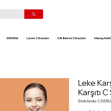
WENNA
Lazer Cihazları
Cilt Bakım Cihazları
Masaj Aletl
Leke Karşı
Karşıtı 
Stok kodu: CSER