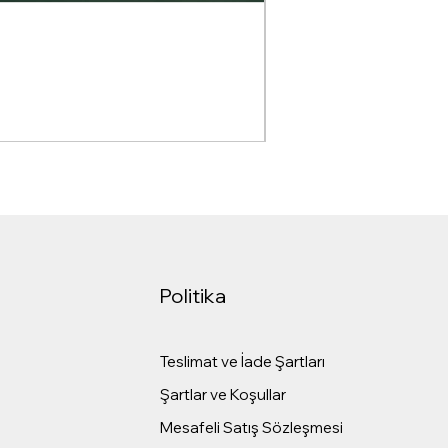
Dr pen M7-C Kablolu D
Normal Fiyat
İndirimli Fiy
₺5.499,00
₺2.999,00
KDV dahil
|
Gönderim Politika
Politika
Teslimat ve İade Şartları
Şartlar ve Koşullar
Mesafeli Satış Sözleşmesi