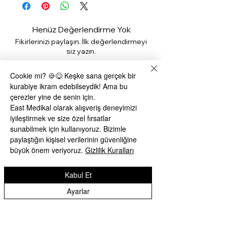
Henüz Değerlendirme Yok
Fikirlerinizi paylaşın. İlk değerlendirmeyi
siz yazın.
Cookie mi? 🍪😋 Keşke sana gerçek bir
Değerlendirme Yap
kurabiye ikram edebilseydik! Ama bu
çerezler yine de senin için.
East Medikal olarak alışveriş deneyimizi
Benzer Ürünler
iyileştirmek ve size özel fırsatlar
sunabilmek için kullanıyoruz. Bizimle
paylaştığın kişisel verilerinin güvenliğine
büyük önem veriyoruz.
Gizlilik Kuralları
Kabul Et
Ayarlar