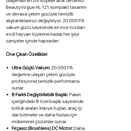
ulaşılması en zor köşeler artık tertemiz!
BeautyVogue HL-121, kompakt tasarımı
ve devasa çekim gücüyle temizlik
alışkanlıklarınızı değiştiriyor. 20.000 PA
vakum gücü sayesinde en ince tozdan
evcil hayvan tüylerine kadar her şeyi
saniyeler içinde hapseder.
Öne Çıkan Özellikler:
Ultra Güçlü Vakum:
20.000 PA
değerine ulaşan çekim gücüyle
profesyonel temizlik performansı
sunar.
8 Farklı Değiştirilebilir Başlık:
Paket
içeriğindeki 8 özel başlık sayesinde
koltuk araları, klavye tuşları, araç içi
dar bölmeler ve daha fazlası için
mükemmel çözümler sunar.
Fırçasız (Brushless) DC Motor:
Daha