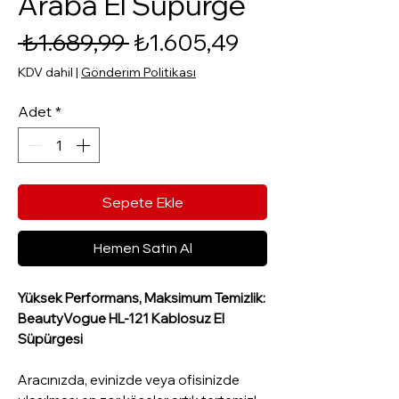
Araba El Süpürge
Normal Fiyat
İndirimli Fiyat
 ₺1.689,99 
₺1.605,49
KDV dahil
|
Gönderim Politikası
Adet
*
Sepete Ekle
Hemen Satın Al
Yüksek Performans, Maksimum Temizlik:
BeautyVogue HL-121 Kablosuz El
Süpürgesi
Aracınızda, evinizde veya ofisinizde