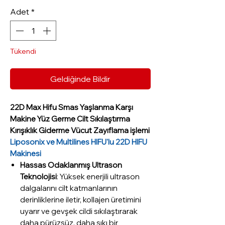
Adet
*
Tükendi
Geldiğinde Bildir
22D Max Hifu Smas Yaşlanma Karşı
Makine Yüz Germe Cilt Sıkılaştırma
Kırışıklık Giderme Vücut Zayıflama işlemi
Liposonix ve Multilines HIFU'lu 22D HIFU
Makinesi
Hassas Odaklanmış Ultrason
Teknolojisi
: Yüksek enerjili ultrason
dalgalarını cilt katmanlarının
derinliklerine iletir, kollajen üretimini
uyarır ve gevşek cildi sıkılaştırarak
daha pürüzsüz, daha sıkı bir