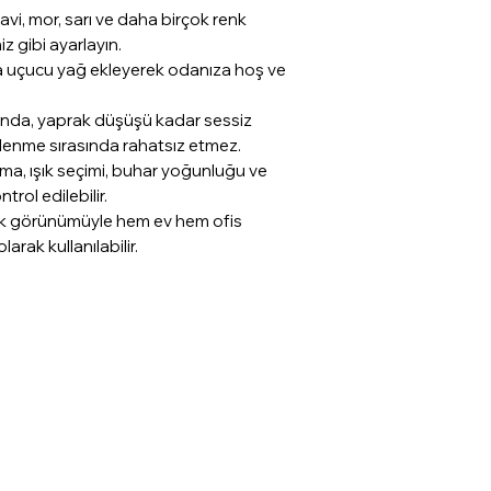
 mavi, mor, sarı ve daha birçok renk
z gibi ayarlayın.
a uçucu yağ ekleyerek odanıza hoş ve
ğında, yaprak düşüşü kadar sessiz
nlenme sırasında rahatsız etmez.
, ışık seçimi, buhar yoğunluğu ve
rol edilebilir.
ık görünümüyle hem ev hem ofis
arak kullanılabilir.