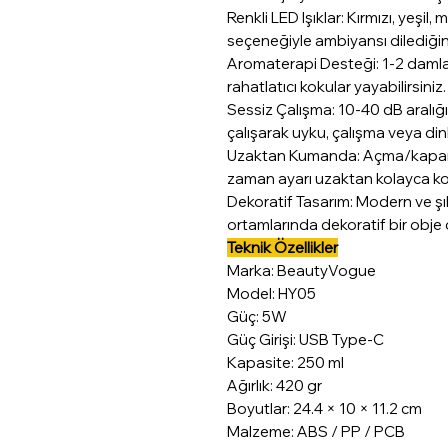
Renkli LED Işıklar: Kırmızı, yeşil,
seçeneğiyle ambiyansı dilediğini
Aromaterapi Desteği: 1-2 daml
rahatlatıcı kokular yayabilirsiniz.
Sessiz Çalışma: 10-40 dB aralı
çalışarak uyku, çalışma veya di
Uzaktan Kumanda: Açma/kapama
zaman ayarı uzaktan kolayca kont
Dekoratif Tasarım: Modern ve ş
ortamlarında dekoratif bir obje ol
Teknik Özellikler
Marka: BeautyVogue
Model: HY05
Güç: 5W
Güç Girişi: USB Type-C
Kapasite: 250 ml
Ağırlık: 420 gr
Boyutlar: 24.4 × 10 × 11.2 cm
Malzeme: ABS / PP / PCB