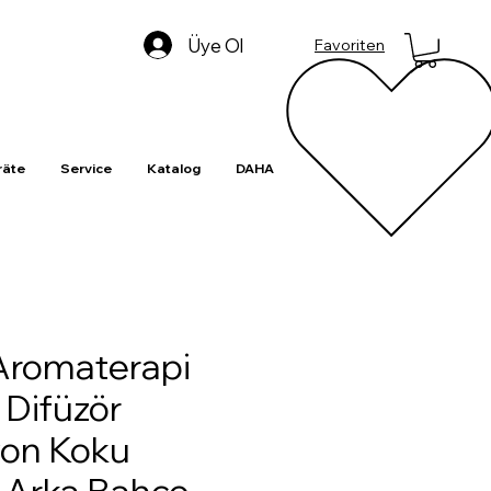
Üye Ol
Favoriten
äte
Service
Katalog
DAHA
Aromaterapi
 Difüzör
yon Koku