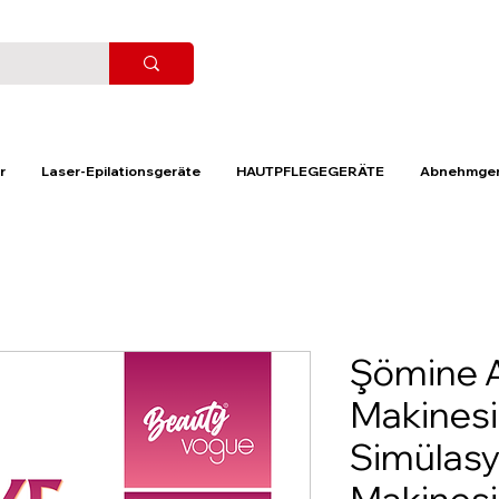
r
Laser-Epilationsgeräte
HAUTPFLEGEGERÄTE
Abnehmger
Şömine 
Makinesi
Simülas