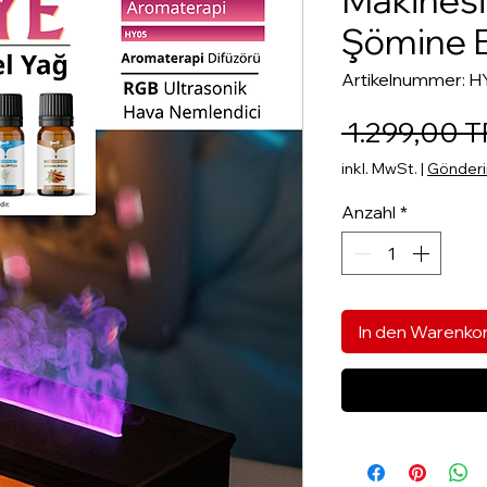
Makinesi
Şömine 
Artikelnummer: 
 1.299,00 T
inkl. MwSt.
|
Gönderim
Anzahl
*
In den Warenko