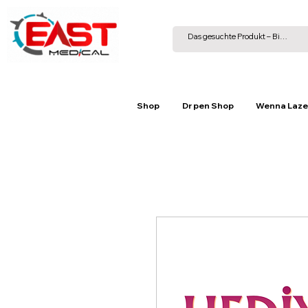
Shop
Dr pen Shop
Wenna Laze