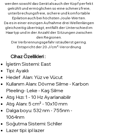
werden sowohl das Gerät als auch der Kopf perfekt
gekühlt und ermöglichen so eine schmerzfreie,
unterbrechungsfreie, sichere und komfortable
Epilation auch bei höchsten Joule-Werten.
Da es in einer einzigen Aufnahme drei Wellenlängen
gleichzeitig überträgt, entfällt der Unterschied im
Haartyp und in der Anzahl der Sitzungen zwischen
den Regionen.
Die Verbrennungsgefahr ist äußerst gering.
Entspricht der 20 J/cm²-Verordnung
Cihaz Özellikleri
:
İşletim Sistemi: East
Tipi: Ayaklı
Hedef Alan: Yüz ve Vücut
Kullanım Alanı: Dövme Silme - Karbon
Pleeling- Leke - Kaş Silme
Atış Hızı: 1 - 10 Hz Ayarlanabilir
Atış Alanı: 5 cm² - 10x10 mm
Dalga boyu: 532 nm - 755nm -
1064nm
Soğutma Sistemi: Schller
Lazer tipi: ipl lazer