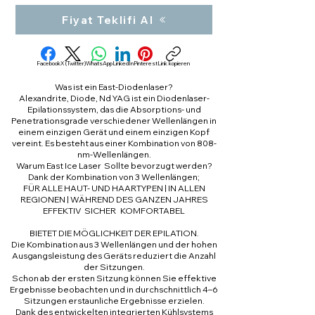
Fiyat Teklifi Al
Facebook
X (Twitter)
WhatsApp
LinkedIn
Pinterest
Link kopieren
Was ist ein East-Diodenlaser?
Alexandrite, Diode, Nd YAG ist ein Diodenlaser-
Epilationssystem, das die Absorptions- und
Penetrationsgrade verschiedener Wellenlängen in
einem einzigen Gerät und einem einzigen Kopf
vereint. Es besteht aus einer Kombination von 808-
nm-Wellenlängen.
Warum East Ice Laser Sollte bevorzugt werden?
Dank der Kombination von 3 Wellenlängen;
FÜR ALLE HAUT- UND HAARTYPEN | IN ALLEN
REGIONEN | WÄHREND DES GANZEN JAHRES
EFFEKTIV SICHER KOMFORTABEL
BIETET DIE MÖGLICHKEIT DER EPILATION.
Die Kombination aus 3 Wellenlängen und der hohen
Ausgangsleistung des Geräts reduziert die Anzahl
der Sitzungen.
Schon ab der ersten Sitzung können Sie effektive
Ergebnisse beobachten und in durchschnittlich 4–6
Sitzungen erstaunliche Ergebnisse erzielen.
Dank des entwickelten integrierten Kühlsystems