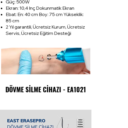
Güç: 500W
Ekran: 10,4 Inç Dokunmatik Ekran
Ebat: En: 40 cm Boy: 75 cm Yükseklik:
85 cm
2 Yıl garantili, Ücretsiz Kurum, Ücretsiz
Servis, Ücretsiz Eğitim Desteği
DÖVME SİLME CİHAZI - EA1021
DÖVME SİLME CİHAZI - EA1021