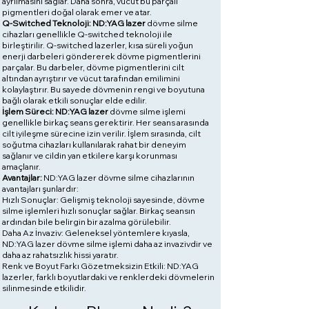
ayrılmasını sağlar. Daha sonra, vücut bu parçalı
pigmentleri doğal olarak emer ve atar.
Q-Switched Teknoloji: ND:YAG lazer
dövme silme
cihazları genellikle Q-switched teknoloji ile
birleştirilir. Q-switched lazerler, kısa süreli yoğun
enerji darbeleri göndererek dövme pigmentlerini
parçalar. Bu darbeler, dövme pigmentlerini cilt
altından ayrıştırır ve vücut tarafından emilimini
kolaylaştırır. Bu sayede dövmenin rengi ve boyutuna
bağlı olarak etkili sonuçlar elde edilir.
İşlem Süreci: ND:YAG lazer
dövme silme işlemi
genellikle birkaç seans gerektirir. Her seans arasında
cilt iyileşme sürecine izin verilir. İşlem sırasında, cilt
soğutma cihazları kullanılarak rahat bir deneyim
sağlanır ve cildin yan etkilere karşı korunması
amaçlanır.
Avantajlar:
ND:YAG lazer dövme silme cihazlarının
avantajları şunlardır:
Hızlı Sonuçlar: Gelişmiş teknoloji sayesinde, dövme
silme işlemleri hızlı sonuçlar sağlar. Birkaç seansın
ardından bile belirgin bir azalma görülebilir.
Daha Az İnvaziv: Geleneksel yöntemlere kıyasla,
ND:YAG lazer dövme silme işlemi daha az invazivdir ve
daha az rahatsızlık hissi yaratır.
Renk ve Boyut Farkı Gözetmeksizin Etkili: ND:YAG
lazerler, farklı boyutlardaki ve renklerdeki dövmelerin
silinmesinde etkilidir.