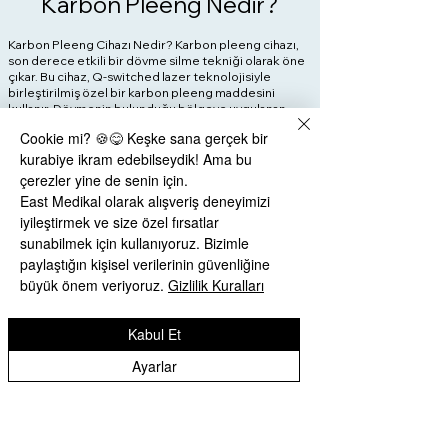
Karbon Pleeng Nedir?
Karbon Pleeng Cihazı Nedir? Karbon pleeng cihazı,
son derece etkili bir dövme silme tekniği olarak öne
çıkar. Bu cihaz, Q-switched lazer teknolojisiyle
birleştirilmiş özel bir karbon pleeng maddesini
kullanır. Dövmenin bulunduğu bölgeye uygulanan
karbon pleeng maddesi, lazer ışınlarını dövmenin
Cookie mi? 🍪😋 Keşke sana gerçek bir
pigmentlerine odaklar. Bu, pigmentlerin
parçalanmasını ve vücut tarafından emilimini
kurabiye ikram edebilseydik! Ama bu
kolaylaştırarak dövmenin silinmesini sağlar. Karbon
çerezler yine de senin için.
pleeng cihazı, hızlı ve etkili sonuçlar elde etmek için
East Medikal olarak alışveriş deneyimizi
güvenli ve minimal invaziv bir yöntem sunar.
iyileştirmek ve size özel fırsatlar
Avantajları:
sunabilmek için kullanıyoruz. Bizimle
Hızlı ve Etkili: Karbon pleeng cihazları, dövmelerin
paylaştığın kişisel verilerinin güvenliğine
hızlı ve etkili bir şekilde silinmesini sağlar, böylece
büyük önem veriyoruz.
Gizlilik Kuralları
tedavi sürecini kısaltır.
Minimal İnvaziv: Geleneksel dövme silme
tekniklerine kıyasla, karbon pleeng cihazları daha az
Kabul Et
invazivdir ve cilt üzerinde daha az tahribata neden
olur.
Ayarlar
Güvenli: Uzmanlar tarafından yapılan doğru
uygulamada, karbon pleeng cihazları güvenli ve etkili
bir dövme silme seçeneği sunar.
Çok Amaçlı: Karbon pleeng cihazları, farklı
boyutlardaki ve renklerdeki dövmelerin silinmesinde
kullanılabilir, bu da geniş bir kullanım yelpazesi sağlar.