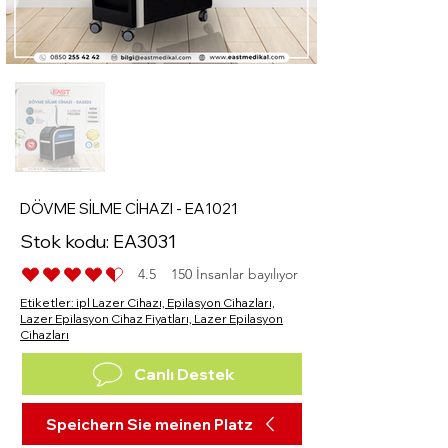
DÖVME SİLME CİHAZI - EA1021
Stok kodu: EA3031
4.5
150
İnsanlar bayılıyor
durchschnittliches Rating ist 4.5 von 5, basier
Etiketler: ipl Lazer Cihazı, Epilasyon Cihazları,
Lazer Epilasyon Cihaz Fiyatları, Lazer Epilasyon
Cihazları
Canlı Destek
Speichern Sie meinen Platz