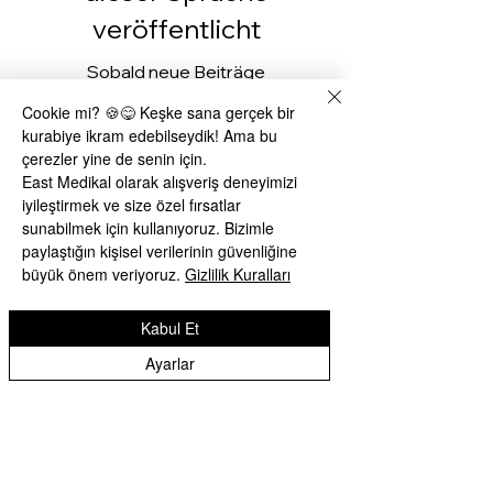
veröffentlicht
Sobald neue Beiträge
veröffentlicht wurden, erscheinen
Cookie mi? 🍪😋 Keşke sana gerçek bir
diese hier.
kurabiye ikram edebilseydik! Ama bu
çerezler yine de senin için.
East Medikal olarak alışveriş deneyimizi
iyileştirmek ve size özel fırsatlar
sunabilmek için kullanıyoruz. Bizimle
paylaştığın kişisel verilerinin güvenliğine
büyük önem veriyoruz.
Gizlilik Kuralları
Kabul Et
TRY (₺)
Ayarlar