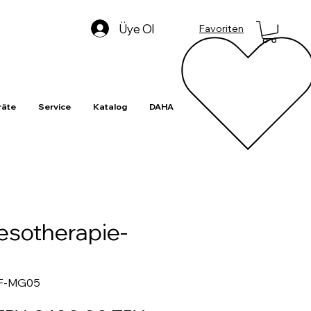
Üye Ol
Favoriten
äte
Service
Katalog
DAHA
sotherapie-
DF-MG05