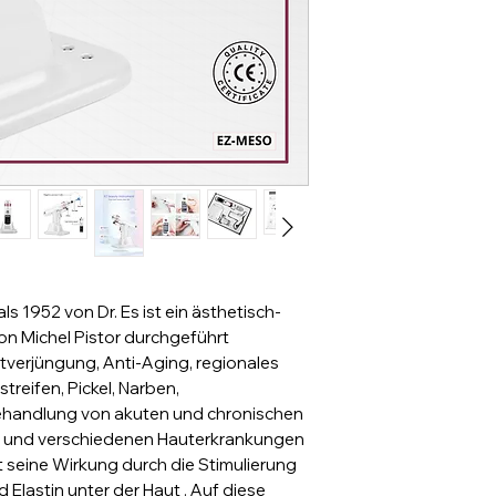
Anwendungsber
Haarausfall,
Anzeige: 1,5-Z
Anzahl der Titel
Injektionseinst
(kontinuierlich)
Modell: Nadel
 1952 von Dr. Es ist ein ästhetisch-
on Michel Pistor durchgeführt
Eingang: 110-
tverjüngung, Anti-Aging, regionales
reifen, Pickel, Narben,
Ausgang: DC 8
ehandlung von akuten und chronischen
 und verschiedenen Hauterkrankungen
1 Jahr Garantie
t seine Wirkung durch die Stimulierung
 Elastin unter der Haut . Auf diese