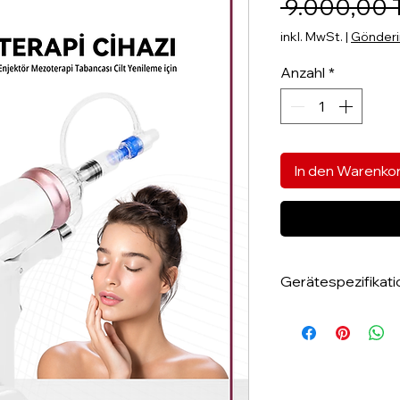
 9.000,00 
inkl. MwSt.
|
Gönderim
Anzahl
*
In den Warenko
Gerätespezifikat
Typ: Desktop
Target Bereich
Augenkontur