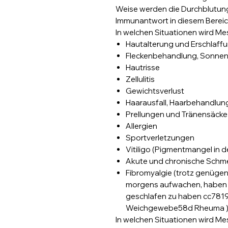
Weise werden die Durchblutung
Immunantwort in diesem Bereich
In welchen Situationen wird 
Hautalterung und Erschlaff
Fleckenbehandlung, Sonnen
Hautrisse
Zellulitis
Gewichtsverlust
Haarausfall, Haarbehandlun
Prellungen und Tränensäcke
Allergien
Sportverletzungen
Vitiligo (Pigmentmangel in d
Akute und chronische Schm
Fibromyalgie (trotz genügen
morgens aufwachen, haben S
geschlafen zu haben cc78
Weichgewebe58d Rheuma 
In welchen Situationen wird M