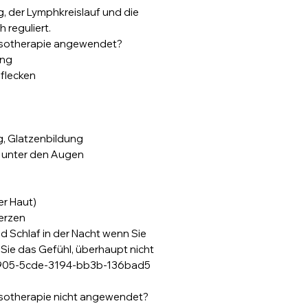
, der Lymphkreislauf und die
 reguliert.
Mesotherapie angewendet?
ung
flecken
g, Glatzenbildung
 unter den Augen
er Haut)
erzen
d Schlaf in der Nacht wenn Sie
ie das Gefühl, überhaupt nicht
1905-5cde-3194-bb3b-136bad5
)
esotherapie nicht angewendet?