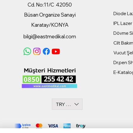
Cd. No:11/C 42050
Diode Laz
Büsan Organize Sanayi
IPL Lazer 
Karatay/KONYA
Dövme Sil
bilgi@eastmedikal.com
Cilt Bakım
Vucut Şek
Dr.pen S
E-Katalo
TRY (₺)