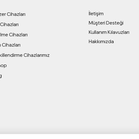
İletişim
er Cihazları
Müşteri Desteği
Cihazları
Kullanım Kılavuzları
me Cihazları
Hakkımızda
 Cihazları
illendirme Cihazlarımız
hop
g