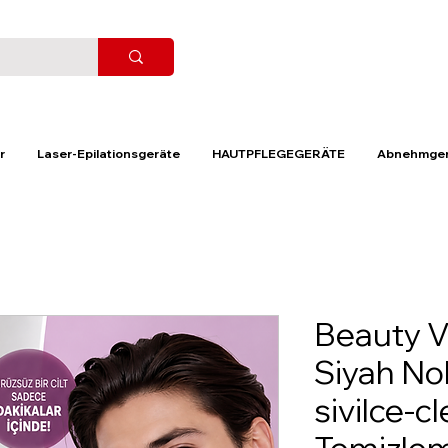
r
Laser-Epilationsgeräte
HAUTPFLEGEGERÄTE
Abnehmger
Beauty 
Siyah No
sivilce-cl