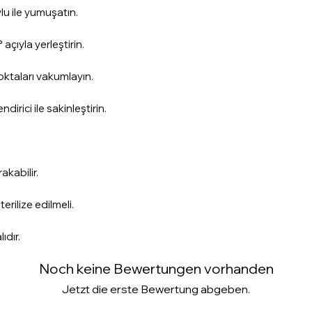
temizleyin ve dez
lu ile yumuşatın.
Uyarılar
Hassas Ciltler: Has
açıyla yerleştirin.
ciltlerde kullanmay
Aynı Bölgede Uzun
oktaları vakumlayın.
uzun süre kalmak,
dirici ile sakinleştirin.
tahrişe neden olabi
İlk Kullanım: İlk ke
görünmeyen bir bö
tepkisini gözlemle
rakabilir.
Yan Etkiler: Cihazı
kızarıklık, şişlik v
erilize edilmeli.
oluşursa, kullanım
danışın.
ıdır.
Açık Yaralar: Sivilc
üzerine kesinlikle
Noch keine Bewertungen vorhanden
Kullanım Sıklığı: H
Jetzt die erste Bewertung abgeben.
kullanılması tavsi
Çocukların Erişem