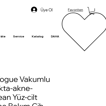
Üye Ol
Favoriten
äte
Service
Katalog
DAHA
Vogue Vakumlu
kta-akne-
ean Yüz-cilt