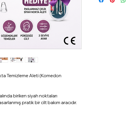
Kullanım Talimatlar
Cilt Hazırlığı: Göz
yüzünüzü temizleyin
banyosu yapın.
Cihaz Hazırlığı: Ci
kullanacağınız başlı
temiz ve kuru old
Güç Ayarı: Cihazı a
uygun olan en düşü
Uygulama: Cihazın b
bir açıyla temas et
ta Temizleme Aleti (Komedon
hareketlerle cildin
bölgede 3 saniye
gösterin.
 alında biriken siyah noktaları
Temizleme: İşlem bi
arlanmış pratik bir cilt bakım aracıdır.
suyla yıkayın veya 
soğuk kompres uy
nemlendirici bir kre
Cihaz Bakımı: Her 