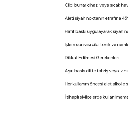
Cildi buhar cihazı veya sıcak hav
Aleti siyah noktanın etrafına 45° 
Hafif baskı uygulayarak siyah n
İşlem sonrası cildi tonik ve nemlen
Dikkat Edilmesi Gerekenler:
Aşırı baskı ciltte tahriş veya iz bı
Her kullanım öncesi alet alkolle st
İltihaplı sivilcelerde kullanılmamal