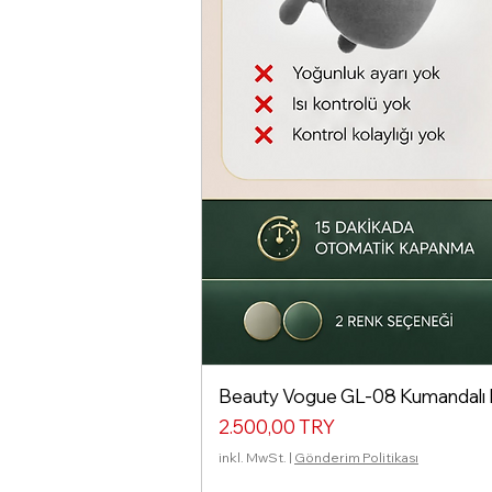
Beauty Vogue GL-08 Kumandalı Isı
Preis
2.500,00 TRY
inkl. MwSt.
|
Gönderim Politikası