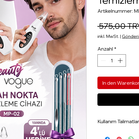
Temizlem
Artikelnummer: M
 575,00 TR
inkl. MwSt.
|
Gönderim
Anzahl
*
In den Warenko
Kullanım Talimatlar
Kullanım Talimatlar