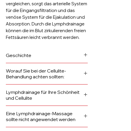
vergleichen, sorgt das arterielle System
für die Eingangsfiltration und das
venöse System für die Ejakulation und
Absorption. Durch die Lymphdrainage
können die im Blut zirkulierenden freien
Fettsäuren leicht verbrannt werden.
Geschichte
Die Lymphdrainage wurde erstmals
Worauf Sie bei der Cellulite-
1932 in Cannes angewendet. Der
Behandlung achten sollten:
dänische Massagetherapeut Dr. Mit
dieser Technik gelang es Emil Vodder
1- Versuchen Sie, täglich 1 – 1,5 Liter
Lymphdrainage für Ihre Schönheit
und seiner Frau, die chronischen
Wasser zu trinken.
und Cellulite
Erkältungen ihrer Patienten zu lindern
2- Beschränken Sie Salz und salzige
und die dichten Lymphknoten im
Lebensmittel, nehmen Sie nicht mehr
Die manuelle Lymphdrainage-
Eine Lymphdrainage-Massage
Nacken zu erweichen. Bei dieser
als 0,5 g Salz pro Tag zu sich und
Massage basiert auf der Technik der
sollte nicht angewendet werden
Massageanwendung wird der
vermeiden Sie Speisesalz
manuellen Manipulation des
Lymphfluss beschleunigt.
wählen.
Lymphsystems, um den freien Fluss
1- Hämorrhoiden-Patienten,