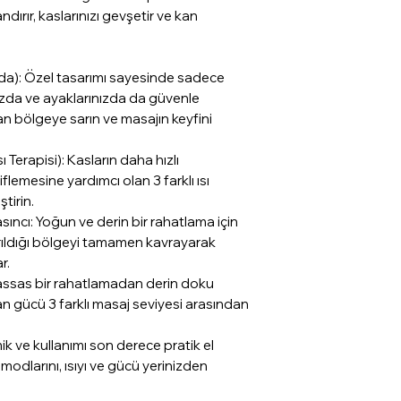
Masaj Gücü sevi
ırır, kaslarınızı gevşetir ve kan
Kontrol Tipi
ada): Özel tasarımı sayesinde sadece
nızda ve ayaklarınızda da güvenle
olan bölgeye sarın ve masajın keyfini
Çalışma Süresi
Terapisi): Kasların daha hızlı
lemesine yardımcı olan 3 farklı ısı
Ses Seviyesi
ştirin.
ncı: Yoğun ve derin bir rahatlama için
sarıldığı bölgeyi tamamen kavrayarak
Sertifikalar
r.
Hassas bir rahatlamadan derin doku
an gücü 3 farklı masaj seviyesi arasından
ik ve kullanımı son derece pratik el
dlarını, ısıyı ve gücü yerinizden