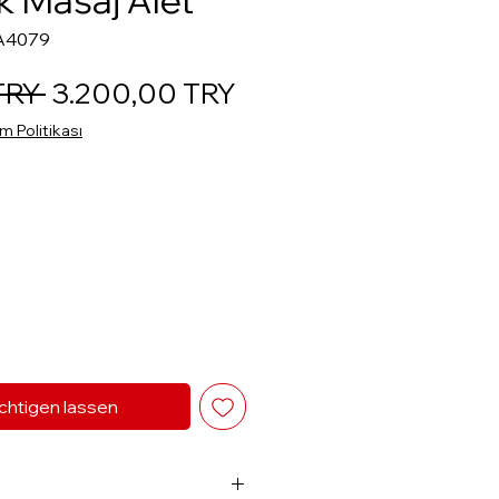
k Masaj Alet
EA4079
Standardpreis
Sale-Preis
TRY 
3.200,00 TRY
 Politikası
chtigen lassen