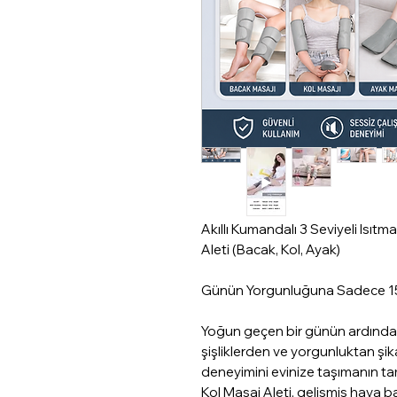
Akıllı Kumandalı 3 Seviyeli Isıtm
Aleti (Bacak, Kol, Ayak)
Günün Yorgunluğuna Sadece 15
Yoğun geçen bir günün ardından
şişliklerden ve yorgunluktan şi
deneyimini evinize taşımanın ta
Kol Masaj Aleti, gelişmiş hava ba