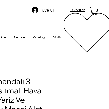
Üye Ol
Favoriten
äte
Service
Katalog
DAHA
mandalı 3
Isıtmalı Hava
Variz Ve