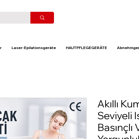
r
Laser-Epilationsgeräte
HAUTPFLEGEGERÄTE
Abnehmger
Akıllı Ku
Seviyeli 
Basınçlı 