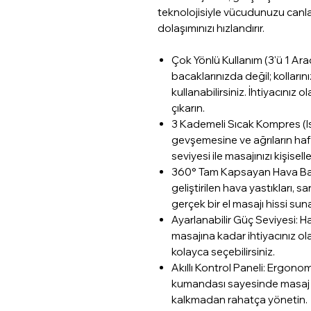
teknolojisiyle vücudunuzu canland
dolaşımınızı hızlandırır.
Çok Yönlü Kullanım (3'ü 1 Ar
bacaklarınızda değil; kolları
kullanabilirsiniz. İhtiyacınız 
çıkarın.
3 Kademeli Sıcak Kompres (Isı 
gevşemesine ve ağrıların hafif
seviyesi ile masajınızı kişiselle
360° Tam Kapsayan Hava Bası
geliştirilen hava yastıkları, 
gerçek bir el masajı hissi suna
Ayarlanabilir Güç Seviyesi: 
masajına kadar ihtiyacınız ol
kolayca seçebilirsiniz.
Akıllı Kontrol Paneli: Ergonom
kumandası sayesinde masaj mo
kalkmadan rahatça yönetin.