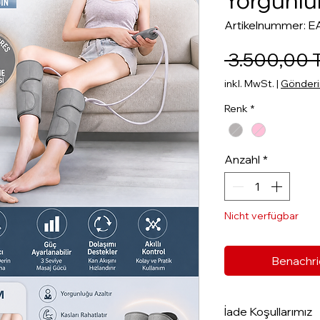
Yorgunlu
Artikelnummer: 
 3.500,00 
inkl. MwSt.
|
Gönderim
Renk
*
Anzahl
*
Nicht verfügbar
Benachri
İade Koşullarımız