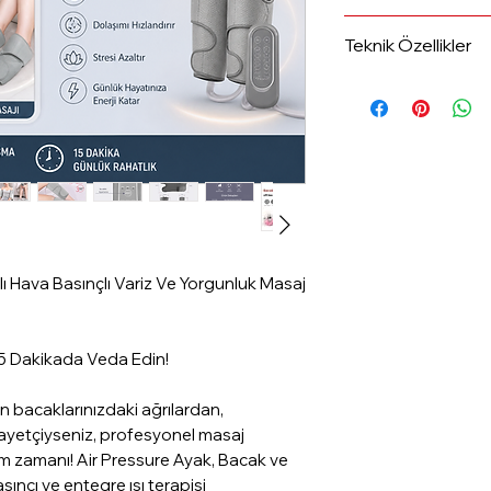
1- Ürünün paketi 
Teknik Özellikler
kullanılmamış olm
Gün İçerisinde iade
Özellik
2- Ürünün tüm akses
beraber iade edil
Ürün Tipi
3- Aşağıdaki ürün 
denenmemiş, bozu
olmaları halinde iad
• Sağlık ve hijyen
Kullanım Bölgeler
ürünlerin (Kozmeti
alı Hava Basınçlı Variz Ve Yorgunluk Masaj
4- Tek kullanımlık 
Masaj Teknolojisi
son kullanma tarih
iadesi kabul edil
 Dakikada Veda Edin!
Isı Terapisi
 bacaklarınızdaki ağrılardan,
kayetçiyseniz, profesyonel masaj
m zamanı! Air Pressure Ayak, Bacak ve
sıncı ve entegre ısı terapisi