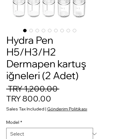
Hydra Pen
H5/H3/H2
Dermapen kartuş
iğneleri (2 Adet)
Regular Price
 TRY 1,200.00 
Sale Price
TRY 800.00
Sales Tax Included
|
Gönderim Politikası
Model
*