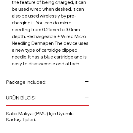
the feature of being charged, it can
be used wired when desired, it can
also be used wirelessly by pre-
charging it. You can do micro
needling from 0.25mm to 3.0mm
depth. Rechargeable + Wired Micro
Needling Dermapen The device uses
a new type of cartridge clipped
needle. It has a blue cartridge and is
easy to disassemble and attach.
Package Included:
1 Pcs Dr Pen Dermapen Pen and
ÜRÜN BİLGİSİ
Protective Case
Dr. Pen A1-W Kablosuz Dermapen |
2 Pieces Titanium Blue Cap 1 Pin
Kalıcı Makyaj (PMU) İçin Uyumlu
Mikro İğneleme ile Cilt Yenileme ve
Needle
Kartuş Tipleri:
Gençleştirme Cihazı
1 Skin Care Ampoule Adapter
Ürün Açıklaması:
💄
Kalıcı Makyaj (PMU) İçin Uyumlu
USB cable