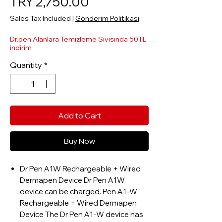
Sale Price
TRY 2,750.00
Sales Tax Included
|
Gönderim Politikası
Dr.pen Alanlara Temizleme Sıvısında 50TL
indirim
Quantity
*
Add to Cart
Buy Now
Dr Pen A1W Rechargeable + Wired
Dermapen Device Dr Pen A1W
device can be charged. Pen A1-W
Rechargeable + Wired Dermapen
Device The Dr Pen A1-W device has